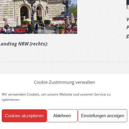
V
P
g
 Landtag NRW (rechts):
Cookie-Zustimmung verwalten
ingen, hilft ein souveräner Moderator. Neutralität und
Wir verwenden Cookies, um unsere Website und unseren Service zu
optimieren.
 Hunderten Konferenzen gesprochen. Er ist mehr als
aten Rundfunk und Fernsehen aufgetreten. Hohes
Cookies akzeptieren
Ablehnen
Einstellungen anzeigen
wie Kenntnisse aus 40 Jahren in Wirtschaft und
erator für Events und Konferenzen der