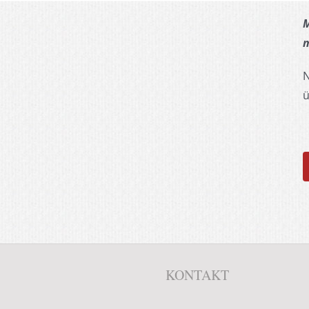
M
m
N
ü
KONTAKT