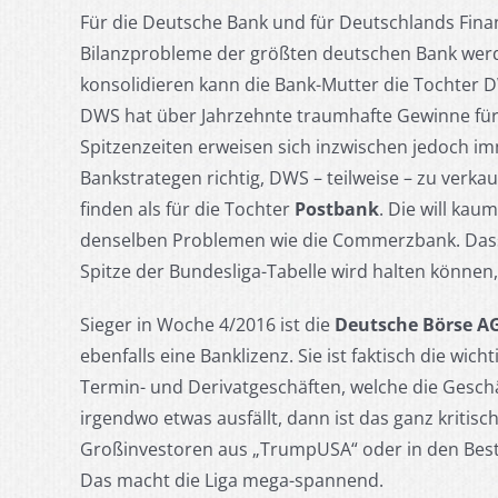
Für die Deutsche Bank und für Deutschlands Finan
Bilanzprobleme der größten deutschen Bank werde
konsolidieren kann die Bank-Mutter die Tochter
DWS hat über Jahrzehnte traumhafte Gewinne für
Spitzenzeiten erweisen sich inzwischen jedoch imm
Bankstrategen richtig, DWS – teilweise – zu verk
finden als für die Tochter
Postbank
. Die will ka
denselben Problemen wie die Commerzbank. Dass 
Spitze der Bundesliga-Tabelle wird halten können
Sieger in Woche 4/2016 ist die
Deutsche Börse A
ebenfalls eine Banklizenz. Sie ist faktisch die wic
Termin- und Derivatgeschäften, welche die Gesch
irgendwo etwas ausfällt, dann ist das ganz kritisc
Großinvestoren aus „TrumpUSA“ oder in den Bes
Das macht die Liga mega-spannend.