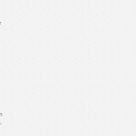
r
on
.