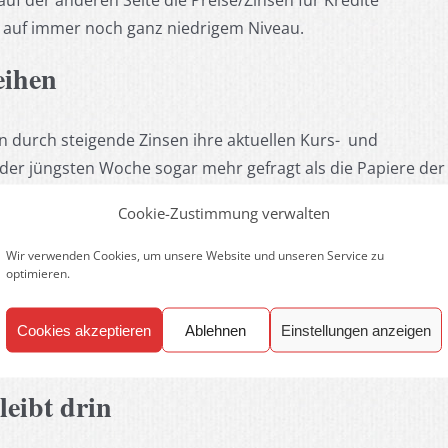
auf der anderen Seite die Preise/Zinsen für Kredite
– auf immer noch ganz niedrigem Niveau.
eihen
n durch steigende Zinsen ihre aktuellen Kurs- und
der jüngsten Woche sogar mehr gefragt als die Papiere der
s zwischen 23. und 27. Januar um 6,2 % steigern, die
Cookie-Zustimmung verwalten
e rechte Spalte: „Wochen-Rang“).
Wir verwenden Cookies, um unsere Website und unseren Service zu
resultiert aus der Entscheidung, Aktien der Fondstochter
optimieren.
 Käufer sind dann im Wesentlichen Manager von Fonds, die
ondsverwalter DWS stecken (müssen). Kritiker sprechen
Cookies akzeptieren
Ablehnen
Einstellungen anzeigen
leibt drin