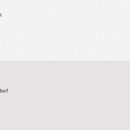
4
dorf
e