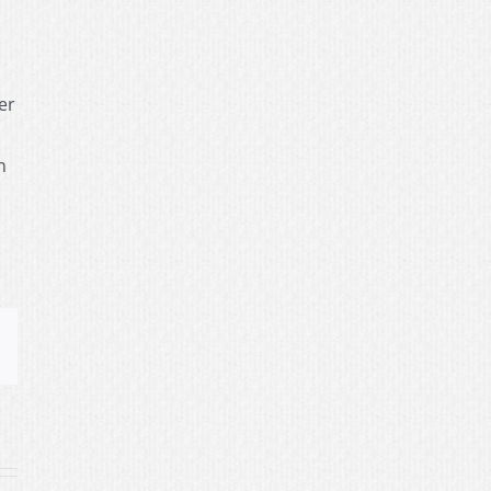
er
n
sApp
E-
Mail