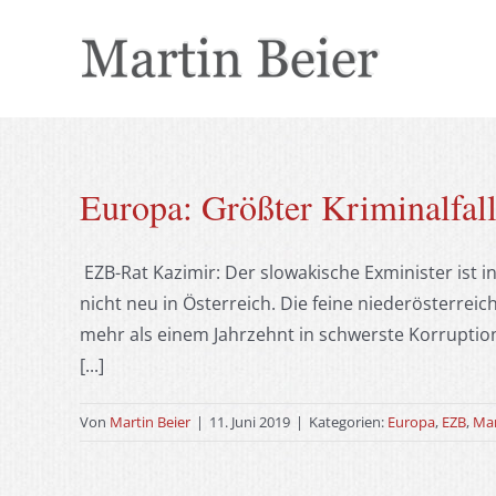
Zum
Inhalt
springen
Europa: Größter Kriminalfall
EZB-Rat Kazimir: Der slowakische Exminister ist i
nicht neu in Österreich. Die feine niederösterreic
mehr als einem Jahrzehnt in schwerste Korruption
[...]
Von
Martin Beier
|
11. Juni 2019
|
Kategorien:
Europa
,
EZB
,
Mar