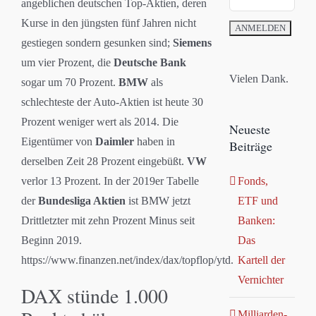
angeblichen deutschen Top-Aktien, deren
Kurse in den jüngsten fünf Jahren nicht
gestiegen sondern gesunken sind;
Siemens
um vier Prozent, die
Deutsche Bank
Vielen Dank.
sogar um 70 Prozent.
BMW
als
schlechteste der Auto-Aktien ist heute 30
Prozent weniger wert als 2014. Die
Neueste
Eigentümer von
Daimler
haben in
Beiträge
derselben Zeit 28 Prozent eingebüßt.
VW
verlor 13 Prozent. In der 2019er Tabelle
Fonds,
der
Bundesliga Aktien
ist BMW jetzt
ETF und
Drittletzter mit zehn Prozent Minus seit
Banken:
Beginn 2019.
Das
https://www.finanzen.net/index/dax/topflop/ytd.
Kartell der
Vernichter
DAX stünde 1.000
Milliarden-