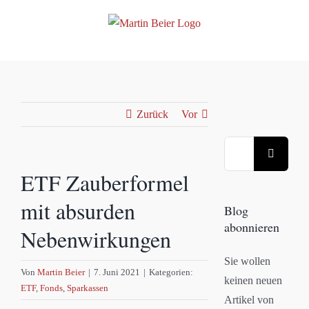
Zum
Inhalt
springen
Zurück
Vor
Suche
nach:
ETF Zauberformel
mit absurden
Blog
abonnieren
Nebenwirkungen
Sie wollen
Von
Martin Beier
|
7. Juni 2021
|
Kategorien:
keinen neuen
ETF
,
Fonds
,
Sparkassen
Artikel von