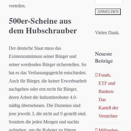
verteilen.
500er-Scheine aus
dem Hubschrauber
Vielen Dank.
Der deutsche Staat muss das
Neueste
Existenzminimum seiner Bürger und
Beiträge
seiner werdenden Bürger sicherstellen. So
hat es das Verfassungsgericht entschieden.
Fonds,
Auch für Bürger, die keiner Erwerbsarbeit
ETF und
nachgehen oder erst recht für Bürger,
Banken:
deren Arbeit die Industrieroboter 4.0-
Das
mäßig übernehmen. Die Dummen sind
Kartell der
jene jeweils 3, die nicht auf 0 gestellt sind.
Vernichter
Sondern die jeden Morgen und nachts
aufstehen, um die Roboter zu füttern.
Milliarden-