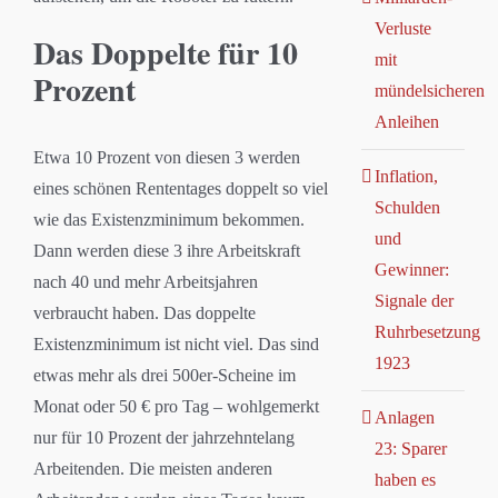
Verluste
Das Doppelte für 10
mit
Prozent
mündelsicheren
Anleihen
Etwa 10 Prozent von diesen 3 werden
Inflation,
eines schönen Rententages doppelt so viel
Schulden
wie das Existenzminimum bekommen.
und
Dann werden diese 3 ihre Arbeitskraft
Gewinner:
nach 40 und mehr Arbeitsjahren
Signale der
verbraucht haben. Das doppelte
Ruhrbesetzung
Existenzminimum ist nicht viel. Das sind
1923
etwas mehr als drei 500er-Scheine im
Monat oder 50 € pro Tag – wohlgemerkt
Anlagen
nur für 10 Prozent der jahrzehntelang
23: Sparer
Arbeitenden. Die meisten anderen
haben es