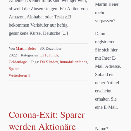
Anleihen-/Rentenfonds sind weniger wert,
Martin Beier
obwohl die Zinsen steigen. Für Aktien von
mehr
Amazon, Alphabet oder Tesla z.B.
verpassen?
bekommen Verkäufer nur heftig
gesunkene Kurse. Deutsche [...]
Dann
registrieren
Von
Martin Beier
|
30. Dezember
Sie sich hier
2022
|
Kategorien:
ETF
,
Fonds
,
mit Ihrer E-
Geldanlage
|
Tags:
DAX-Index
,
Immobilienfonds
,
Mail-Adresse.
Sparer
Sobald ein
Weiterlesen
neuer Artikel
erscheint,
erhalten Sie
eine E-Mail.
Corona-Exit: Sparer
werden Aktionäre
Name*